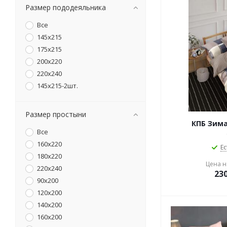
Размер пододеяльника
Все
145х215
175х215
200х220
220х240
145х215-2шт.
Размер простыни
КПБ Зима
Все
160х220
Ес
180х220
Цена на
220х240
23
90х200
120х200
140х200
160х200