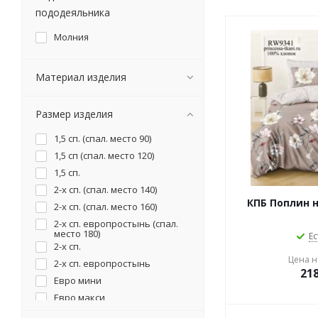
пододеяльника
Молния
Материал изделия
Размер изделия
1,5 сп. (спал. место 90)
1,5 сп (спал. место 120)
1,5 сп.
2-х сп. (спал. место 140)
КПБ Поплин н
2-х сп. (спал. место 160)
2-х сп. европростынь (спал.
место 180)
Ес
2-х сп.
Цена на
2-х сп. европростынь
21
Евро мини
Евро макси
Семейный