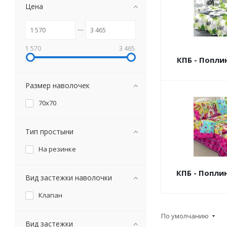
Цена
1 570
3 465
КПБ - Попл
Размер наволочек
70х70
Тип простыни
На резинке
КПБ - Попли
Вид застежки наволочки
Клапан
По умолчанию
Вид застежки