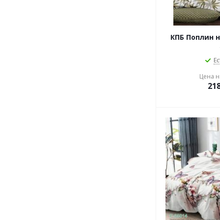
КПБ Поплин н
Ес
Цена на
21