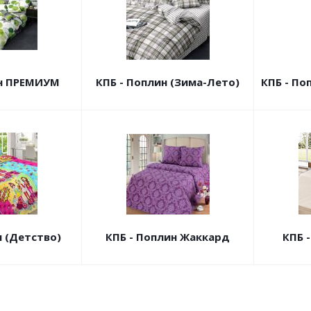
ин ПРЕМИУМ
КПБ - Поплин (Зима-Лето)
КПБ - П
н (Детство)
КПБ - Поплин Жаккард
КПБ 