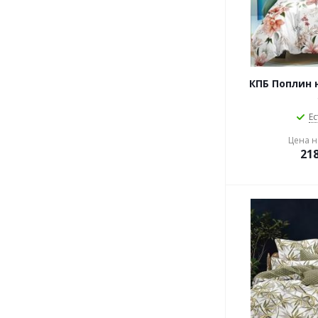
КПБ Поплин н
Ес
Цена на
21