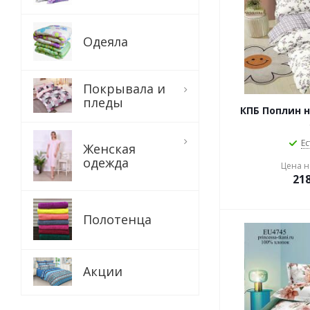
Одеяла
Покрывала и
пледы
КПБ Поплин н
Ес
Женская
одежда
Цена на
21
Полотенца
Акции