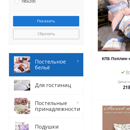
180х200
Сбросить
КПБ Поплин н
Постельное
бельё
Ес
Цена на
Для гостиниц
21
Постельные
принадлежности
Подушки