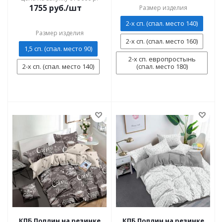
1755
руб./шт
Размер изделия
2-х сп. (спал. место 140)
Размер изделия
2-х сп. (спал. место 160)
1,5 сп. (спал. место 90)
2-х сп. европростынь
2-х сп. (спал. место 140)
(спал. место 180)
КПБ Поплин на резинке
КПБ Поплин на резинке