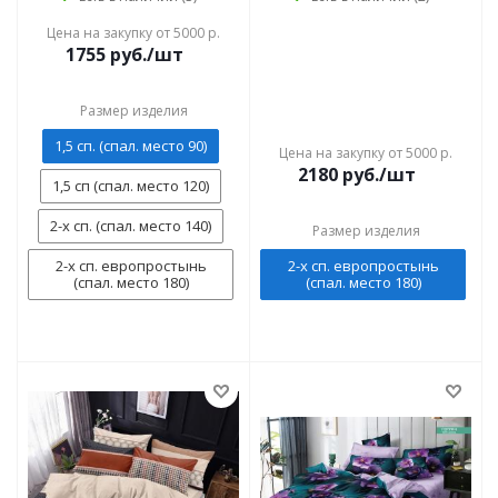
Цена на закупку от 5000 р.
1755
руб./шт
Размер изделия
1,5 сп. (спал. место 90)
Цена на закупку от 5000 р.
2180
руб./шт
1,5 сп (спал. место 120)
2-х сп. (спал. место 140)
Размер изделия
2-х сп. европростынь
2-х сп. европростынь
(спал. место 180)
(спал. место 180)