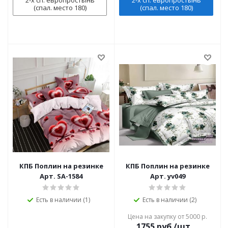
2-х сп. европростынь
2-х сп. европростынь
(спал. место 180)
(спал. место 180)
КПБ Поплин на резинке
КПБ Поплин на резинке
Арт. SA-1584
Арт. yv049
Есть в наличии (1)
Есть в наличии (2)
Цена на закупку от 5000 р.
1755
руб./шт