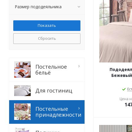
Изумруд
Размер пододеяльника
Франц. серый
Сбросить
Постельное
Пододеял
бельё
Бежевый 
Ес
Для гостиниц
Цена на
14
Постельные
принадлежности