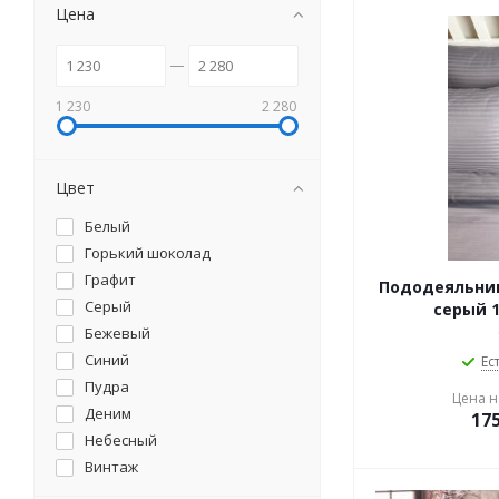
Цена
1 230
2 280
Цвет
Белый
Горький шоколад
Графит
Пододеяльник
Серый
серый 1
Бежевый
Синий
Ес
Пудра
Цена на
Деним
17
Небесный
Винтаж
Сливовый