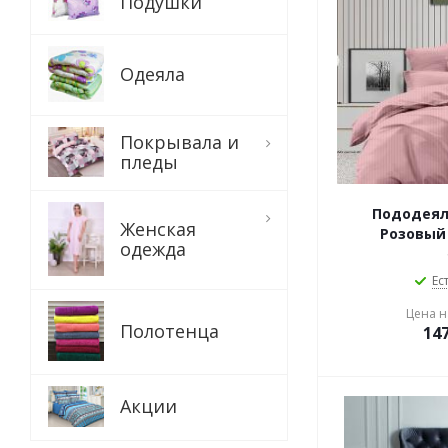
Подушки
Одеяла
Покрывала и
пледы
Пододеял
Женская
Розовый 
одежда
Ес
Цена на
Полотенца
14
Акции