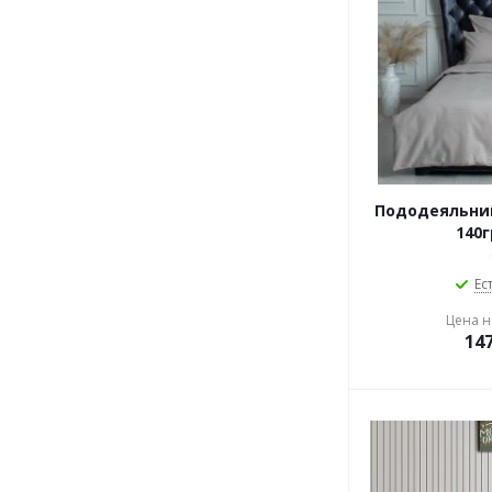
Пододеяльни
140г
Ес
Цена на
14