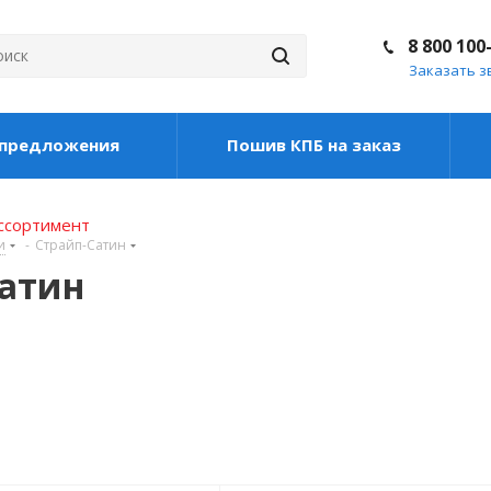
8 800 100
Заказать з
цпредложения
Пошив КПБ на заказ
ассортимент
и
-
Страйп-Сатин
сатин